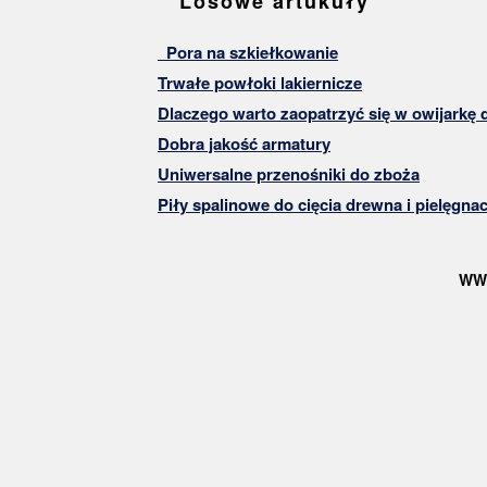
Losowe artukuły
Pora na szkiełkowanie
Trwałe powłoki lakiernicze
Dlaczego warto zaopatrzyć się w owijarkę 
Dobra jakość armatury
Uniwersalne przenośniki do zboża
Piły spalinowe do cięcia drewna i pielęgnac
WW