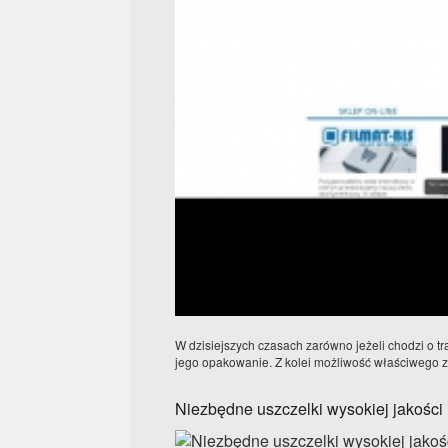
W dzisiejszych czasach zarówno jeżeli chodzi o tr
jego opakowanie. Z kolei możliwość właściwego z
Niezbędne uszczelki wysokiej jakości