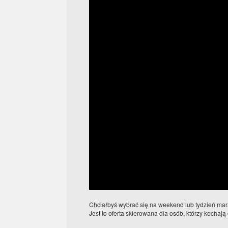
Chciałbyś wybrać się na weekend lub tydzień marze
Jest to oferta skierowana dla osób, którzy kochają c