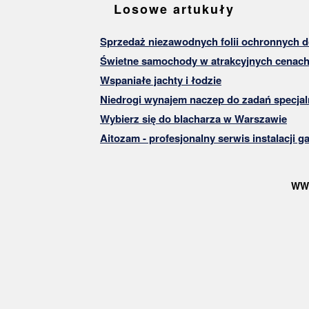
Losowe artukuły
Sprzedaż niezawodnych folii ochronnych 
Świetne samochody w atrakcyjnych cenac
Wspaniałe jachty i łodzie
Niedrogi wynajem naczep do zadań specja
Wybierz się do blacharza w Warszawie
Aitozam - profesjonalny serwis instalacji 
WW