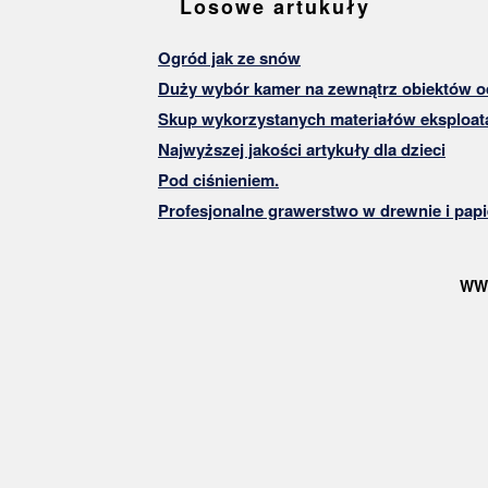
Losowe artukuły
Ogród jak ze snów
Duży wybór kamer na zewnątrz obiektów 
Skup wykorzystanych materiałów eksploat
Najwyższej jakości artykuły dla dzieci
Pod ciśnieniem.
Profesjonalne grawerstwo w drewnie i papi
WW