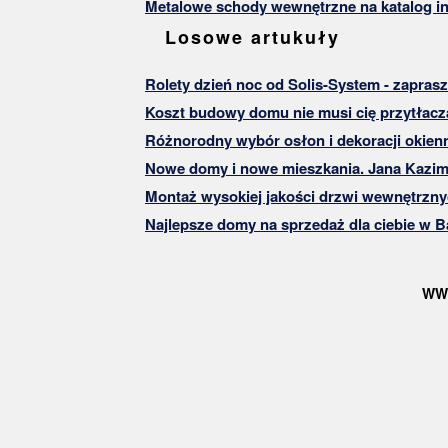
Metalowe schody wewnętrzne na katalog in
Losowe artukuły
Rolety dzień noc od Solis-System - zapras
Koszt budowy domu nie musi cię przytłacz
Różnorodny wybór osłon i dekoracji okien
Nowe domy i nowe mieszkania. Jana Kazim
Montaż wysokiej jakości drzwi wewnętrzn
Najlepsze domy na sprzedaż dla ciebie w B
WW