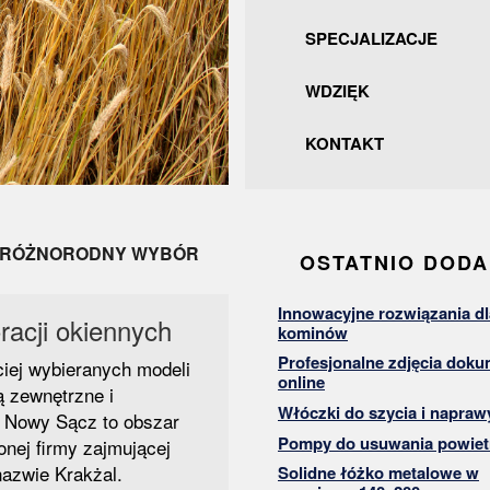
SPECJALIZACJE
WDZIĘK
KONTAKT
RÓŻNORODNY WYBÓR
OSTATNIO DOD
Innowacyjne rozwiązania dl
racji okiennych
kominów
Profesjonalne zdjęcia dok
iej wybieranych modeli
online
ą zewnętrzne i
Włóczki do szycia i napraw
. Nowy Sącz to obszar
Pompy do usuwania powiet
nej firmy zajmującej
nazwie Krakżal.
Solidne łóżko metalowe w