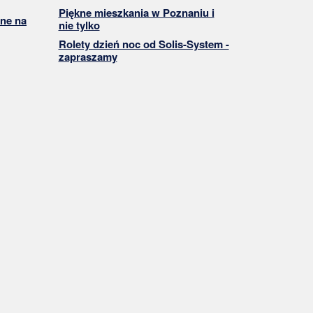
Piękne mieszkania w Poznaniu i
ne na
nie tylko
Rolety dzień noc od Solis-System -
zapraszamy