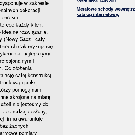
rozmiarze 140x200
dysponuje w zakresie
Metalowe schody wewnętrz
onalnych dekoracji
katalog internetowy.
szerokim
tórego każdy klient
e idealne rozwiązanie.
y (Nowy Sącz i cały
tiery charakteryzują się
ykonania, najlepszymi
rofesjonalnym i
. Od złożenia
alację całej konstrukcji
troskliwą opieką
 którzy pomogą nam
enne skrojone na miarę
eżeli nie jesteśmy do
o do rodzaju osłony,
j firma gwarantuje
bez żadnych
darmowe pomiary