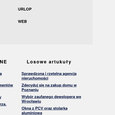
URLOP
WEB
ANE
Losowe artukuły
a
Sprawdzona i rzetelna agencja
nieruchomości
umentów
Zdecyduj się na zakup domu w
Poznaniu
Wybór zaufanego dewelopera we
y
Wrocławiu
rza.
Okna z PCV oraz stolarka
aluminiowa