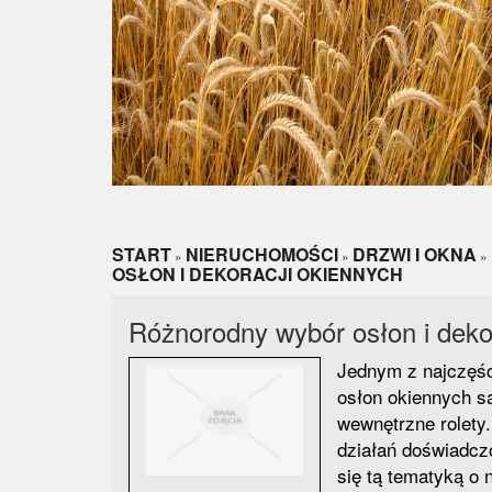
START
NIERUCHOMOŚCI
DRZWI I OKNA
»
»
»
OSŁON I DEKORACJI OKIENNYCH
Różnorodny wybór osłon i deko
Jednym z najczęśc
osłon okiennych s
wewnętrzne rolety
działań doświadczo
się tą tematyką o 