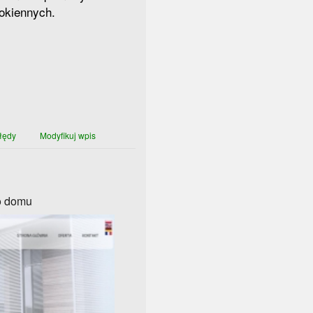
 okiennych.
łędy
Modyfikuj wpis
go domu