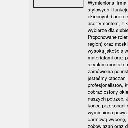
Wymieniona firma 
stylowych i funkcj
okiennych bardzo 
asortymentem, z k
wybierze dla siebi
Proponowane rolet
region) oraz moski
wysoką jakością w
materiałami oraz p
szybkim montażem
zamówienia po inst
jesteśmy otaczani 
profesjonalistów,
dobrać osłony oki
naszych potrzeb. J
końca przekonani c
wymieniona powyże
darmową wycenę, 
zobowiązań oraz 