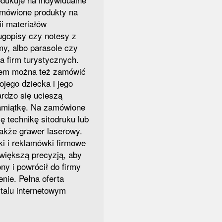
zamówione produkty na
ii materiałów
ugopisy czy notesy z
my, albo parasole czy
la firm turystycznych.
iem można też zamówić
ojego dziecka i jego
ardzo się ucieszą
amiątkę. Na zamówione
ię technikę sitodruku lub
także grawer laserowy.
i i reklamówki firmowe
większą precyzją, aby
ny i powrócił do firmy
nie. Pełna oferta
rtalu internetowym