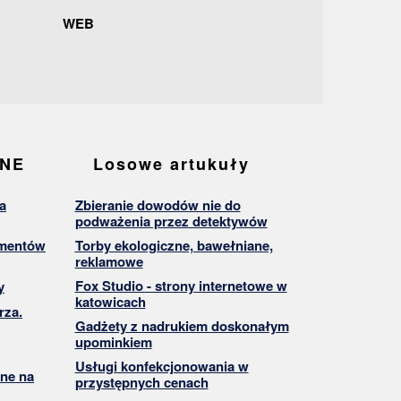
WEB
ANE
Losowe artukuły
a
Zbieranie dowodów nie do
podważenia przez detektywów
umentów
Torby ekologiczne, bawełniane,
reklamowe
Fox Studio - strony internetowe w
y
katowicach
rza.
Gadżety z nadrukiem doskonałym
upominkiem
Usługi konfekcjonowania w
ne na
przystępnych cenach