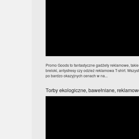
Promo Goods to fantastyczne gadżety reklamowe, takie, 
breloki, antystresy czy odzież reklamowa T-shirt. Wszys
po bardzo okazyjnych cenach w na...
Torby ekologiczne, bawełniane, reklamow