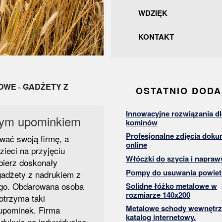
WDZIĘK
KONTAKT
MOWE
GADŻETY Z
»
OSTATNIO DOD
Innowacyjne rozwiązania dl
łym upominkiem
kominów
Profesjonalne zdjęcia dok
ać swoją firmę, a
online
ieci na przyjęciu
Włóczki do szycia i napraw
ierz doskonały
Pompy do usuwania powiet
gadżety z nadrukiem z
ogo. Obdarowana osoba
Solidne łóżko metalowe w
rozmiarze 140x200
 otrzyma taki
Metalowe schody wewnętrz
upominek. Firma
katalog internetowy.
odukuje na indywidualne