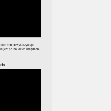
oich miejsc wykorzystuje
 jest pełna takich urządzeń,
ods.