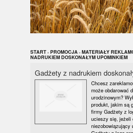
START
PROMOCJA
MATERIAŁY REKLA
»
»
NADRUKIEM DOSKONAŁYM UPOMINKIEM
Gadżety z nadrukiem doskona
Chcesz zareklamow
może obdarować dz
urodzinowym? Wyb
produkt, jakim są 
firmy Gadżety z l
ucieszy się, jeżeli
niezobowiązujący 
Gadżety z logo pr