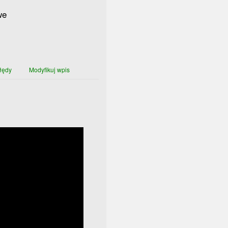
we
łędy
Modyfikuj wpis