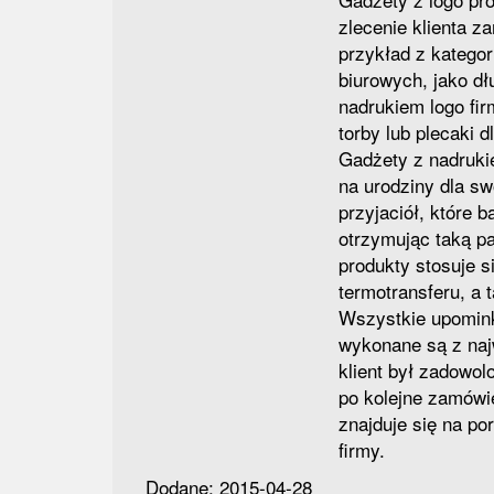
zlecenie klienta 
przykład z kategor
biurowych, jako dł
nadrukiem logo fir
torby lub plecaki d
Gadżety z nadruk
na urodziny dla sw
przyjaciół, które b
otrzymując taką p
produkty stosuje s
termotransferu, a 
Wszystkie upomink
wykonane są z naj
klient był zadowolo
po kolejne zamówie
znajduje się na po
firmy.
Dodane: 2015-04-28