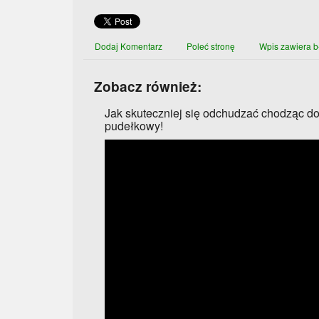
Dodaj Komentarz
Poleć stronę
Wpis zawiera b
Zobacz również:
Jak skuteczniej się odchudzać chodząc do
pudełkowy!