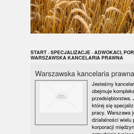
START
SPECJALIZACJE
ADWOKACI, PO
»
»
WARSZAWSKA KANCELARIA PRAWNA
Warszawska kancelaria prawn
Jesteśmy kancelar
obejmuje kompleks
przedsiębiorstwa. 
której się specjali
pracy. Warszawa j
działalności wielu 
korporacji między
zatrudniają tysiąc