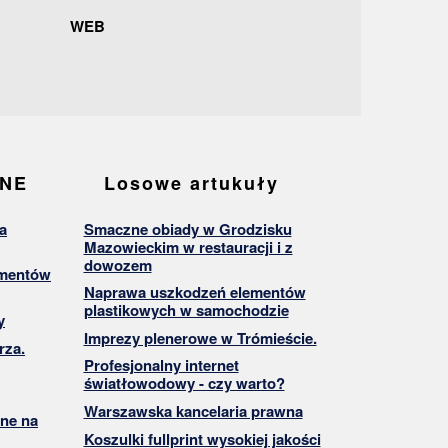
WEB
ANE
Losowe artukuły
a
Smaczne obiady w Grodzisku
Mazowieckim w restauracji i z
dowozem
umentów
Naprawa uszkodzeń elementów
plastikowych w samochodzie
y
Imprezy plenerowe w Trómieście.
rza.
Profesjonalny internet
światłowodowy - czy warto?
Warszawska kancelaria prawna
ne na
Koszulki fullprint wysokiej jakości