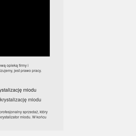
wą opieką firmy i
izujemy, jest prawo pracy.
stalizację miodu
rofesjonalny sprzedaż, który
krystalizator miodu. W końcu