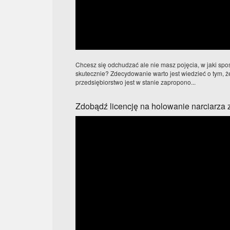
Chcesz się odchudzać ale nie masz pojęcia, w jaki spo
skutecznie? Zdecydowanie warto jest wiedzieć o tym, że
przedsiębiorstwo jest w stanie zapropono...
Zdobądź licencję na holowanie narciarz