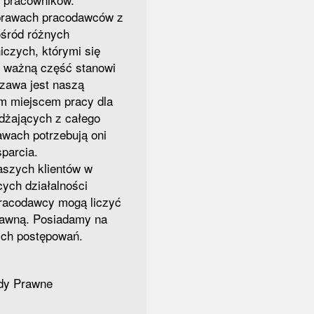
rawach pracodawców z
śród różnych
niczych, którymi się
 ważną część stanowi
zawa jest naszą
em miejscem pracy dla
żdżających z całego
awach potrzebują oni
parcia.
szych klientów w
ych działalności
Pracodawcy mogą liczyć
rawną. Posiadamy na
ych postępowań.
ady Prawne