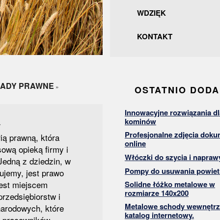
WDZIĘK
KONTAKT
RADY PRAWNE
»
OSTATNIO DOD
Innowacyjne rozwiązania dl
a
kominów
Profesjonalne zdjęcia dok
ią prawną, która
online
ową opieką firmy i
Włóczki do szycia i napraw
Jedną z dziedzin, w
Pompy do usuwania powiet
zujemy, jest prawo
est miejscem
Solidne łóżko metalowe w
rozmiarze 140x200
przedsiębiorstw i
Metalowe schody wewnętrz
narodowych, które
katalog internetowy.
e pracowników.