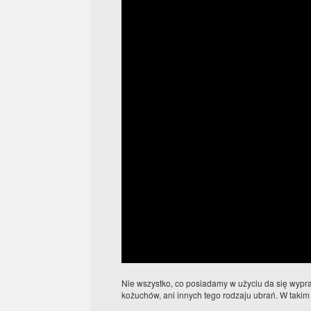
Nie wszystko, co posiadamy w użyciu da się wypra
kożuchów, ani innych tego rodzaju ubrań. W takim