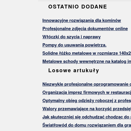
OSTATNIO DODANE
Innowacyjne rozwiązania dla kominów
Profesjonalne zdjęcia dokumentów online
Włóczki do szycia i naprawy
Pompy do usuwania powietrza.
Solidne łóżko metalowe w rozmiarze 140x2
Metalowe schody wewnętrzne na katalog in
Losowe artukuły
Niezwykle profesjonalne oprogramowanie d
Organizacja imprez firmowych w restaurac
Optymalny obieg odzieży roboczej z prof
Walory przemawiające na korzyść przedsię
Jak skuteczniej się odchudzać chodząc do
Światłowód do domu rozwiązaniem dla gr