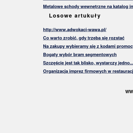
Metalowe schody wewnętrzne na katalog in
Losowe artukuły
http://www.adwokaci-wawa.pl/
Co warto zrobić, gdy trzeba się rozstać
Na zakupy wybieramy się z kodami promoc
Bogaty wybór bram segmentowych
Szczęście jest tak blisko, wystarczy jedno...
Organizacja imprez firmowych w restaurac
WW