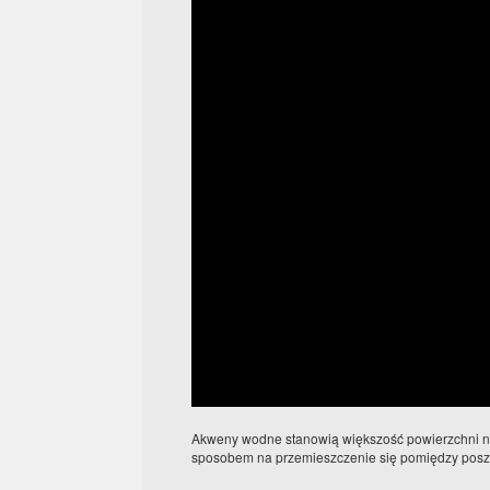
Akweny wodne stanowią większość powierzchni nasz
sposobem na przemieszczenie się pomiędzy poszc