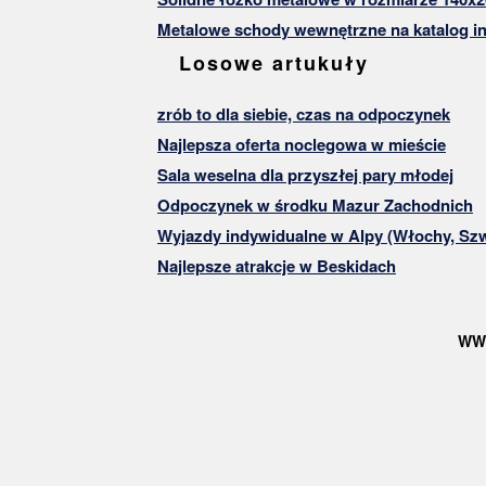
Metalowe schody wewnętrzne na katalog in
Losowe artukuły
zrób to dla siebie, czas na odpoczynek
Najlepsza oferta noclegowa w mieście
Sala weselna dla przyszłej pary młodej
Odpoczynek w środku Mazur Zachodnich
Wyjazdy indywidualne w Alpy (Włochy, Szw
Najlepsze atrakcje w Beskidach
WW