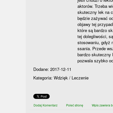
aktorów. Trzeba w
skuteczny lek na c
będzie zażywać od
objawy tej przypadł
które są bardzo s
tej dolegliwości, 
stosowaniu, gdyż m
ssania. Przede wsz
bardzo skuteczny l
pozwala szybko od
Dodane: 2017-12-11
Kategoria: Wdzięk / Leczenie
Dodaj Komentarz
Poleć stronę
Wpis zawiera b