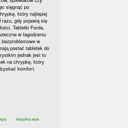
ięc sięgnąć po
hrypkę, który najlepiej
 razu, gdy pojawią się
ości. Tabletki Forda,
kuteczne w łagodzeniu
są bezproblemowe w
ają postać tabletek do
ystkim jednak jest to
ek na chrypkę, który
zyskać komfort.
łędy
Modyfikuj wpis