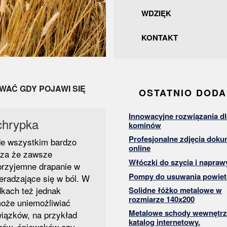
WDZIĘK
KONTAKT
WAĆ GDY POJAWI SIĘ
OSTATNIO DOD
Innowacyjne rozwiązania dl
chrypka
kominów
Profesjonalne zdjęcia dok
de wszystkim bardzo
online
cza że zawsze
Włóczki do szycia i napraw
eprzyjemne drapanie w
Pompy do usuwania powiet
eradzające się w ból. W
dkach też jednak
Solidne łóżko metalowe w
rozmiarze 140x200
może uniemożliwiać
Metalowe schody wewnętrz
iązków, na przykład
katalog internetowy.
torów, śpiewaków czy