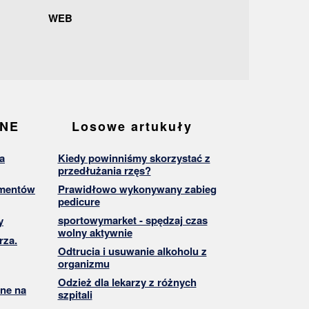
WEB
ANE
Losowe artukuły
a
Kiedy powinniśmy skorzystać z
przedłużania rzęs?
umentów
Prawidłowo wykonywany zabieg
pedicure
sportowymarket - spędzaj czas
y
wolny aktywnie
rza.
Odtrucia i usuwanie alkoholu z
organizmu
Odzież dla lekarzy z różnych
ne na
szpitali