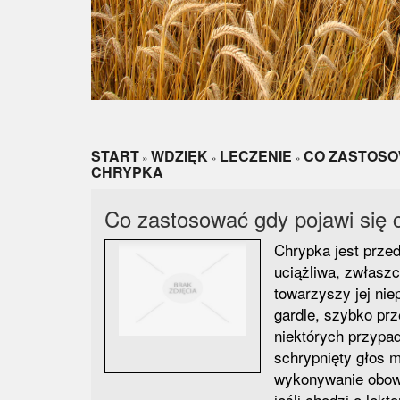
START
WDZIĘK
LECZENIE
CO ZASTOSO
»
»
»
CHRYPKA
Co zastosować gdy pojawi się 
Chrypka jest prze
uciążliwa, zwłasz
towarzyszy jej ni
gardle, szybko prz
niektórych przypa
schrypnięty głos 
wykonywanie obow
jeśli chodzi o lek