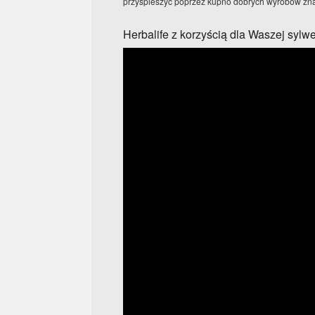
przyspieszyć poprzez kupno dobrych wyrobów zna
Herbalife z korzyścią dla Waszej sylwe