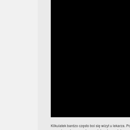
Kilkulatek bardzo często boi się wizyt u lekarza. P