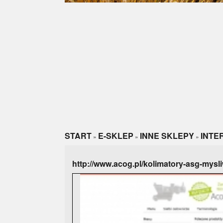
START
E-SKLEP
INNE SKLEPY
INTE
»
»
»
http://www.acog.pl/kolimatory-asg-mysl