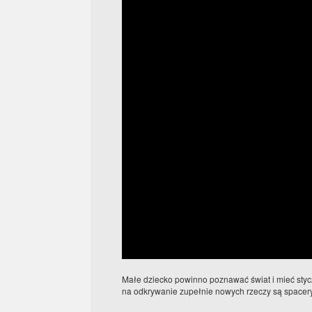
Małe dziecko powinno poznawać świat i mieć sty
na odkrywanie zupełnie nowych rzeczy są spacery