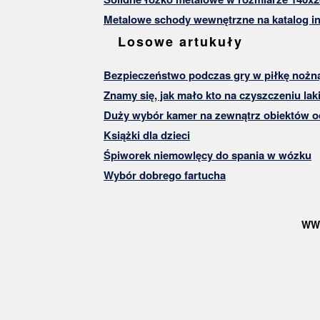
Metalowe schody wewnętrzne na katalog in
Losowe artukuły
Bezpieczeństwo podczas gry w piłkę nożn
Znamy się, jak mało kto na czyszczeniu laki
Duży wybór kamer na zewnątrz obiektów 
Książki dla dzieci
Śpiworek niemowlęcy do spania w wózku
Wybór dobrego fartucha
WW