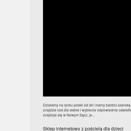
Działamy na rynku polski od lat i mamy bardzo szeroką
znajdzie coś dla siebie i wybierze odpowiednie oświet
znajduje się w Nowym Sącz, je...
Sklep internetowy z pościelą dla dzieci