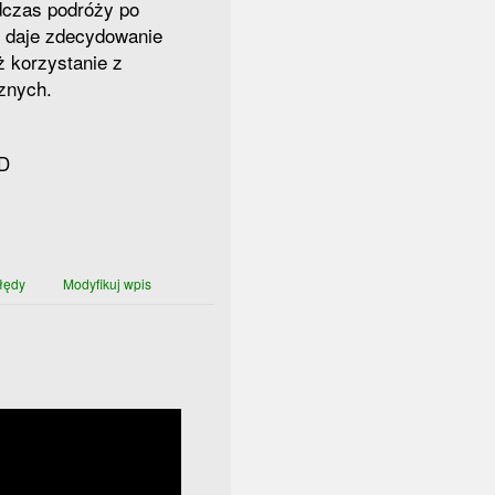
dczas podróży po
 daje zdecydowanie
ż korzystanie z
znych.
GD
łędy
Modyfikuj wpis