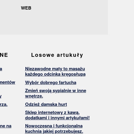
WEB
ANE
Losowe artukuły
a
Niezawodne maty to masażu
każdego odcinka kręgosłupa
umentów
Wybór dobrego fartucha
Zmień swoją sypialnie w inne
y
wnętrze.
rza.
Odzież damska hurt
Sklep internetowy z kawą,
dodatkami i innymi artykułami!
ne na
Nowoczesna i funkcjonalna
kuchnia jakiej potrzebujesz.