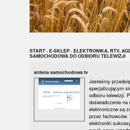
START
E-SKLEP
ELEKTRONIKA, RTV, AG
»
»
SAMOCHODOWA DO ODBIORU TELEWIZJI
antena samochodowa tv
Jesteśmy przedsi
specjalizującym si
odbioru telewizji. 
doświadczenie na 
elektroniczne są 
przez fachowców.
elektroniki sukce
rynek nowe urządz