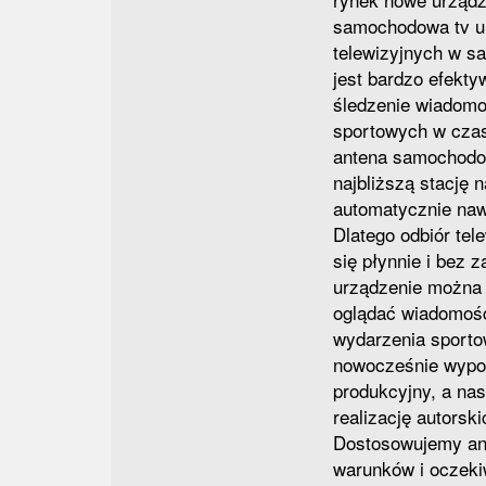
samochodowa tv um
telewizyjnych w s
jest bardzo efekty
śledzenie wiadomo
sportowych w czas
antena samochodo
najbliższą stację 
automatycznie nawi
Dlatego odbiór tel
się płynnie i bez 
urządzenie można
oglądać wiadomośc
wydarzenia sport
nowocześnie wypo
produkcyjny, a na
realizację autorski
Dostosowujemy ant
warunków i oczeki