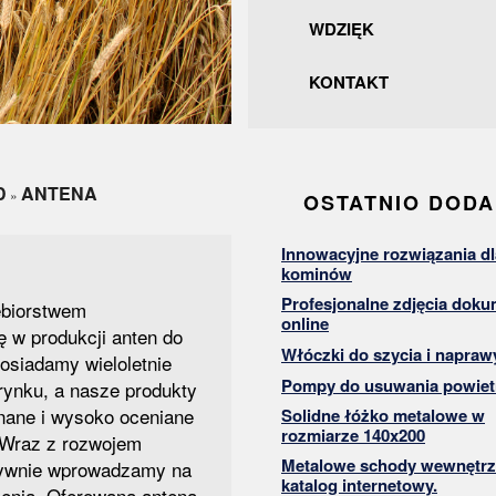
WDZIĘK
KONTAKT
D
ANTENA
»
OSTATNIO DOD
Innowacyjne rozwiązania dl
kominów
Profesjonalne zdjęcia dok
ębiorstwem
online
ę w produkcji anten do
Włóczki do szycia i napraw
Posiadamy wieloletnie
Pompy do usuwania powiet
rynku, a nasze produkty
znane i wysoko oceniane
Solidne łóżko metalowe w
rozmiarze 140x200
 Wraz z rozwojem
Metalowe schody wewnętrz
sywnie wprowadzamy na
katalog internetowy.
enia. Oferowana antena