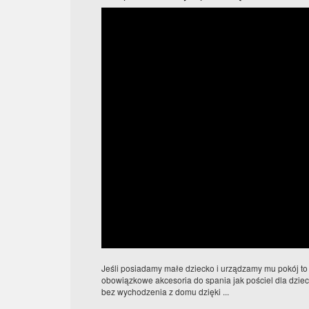
Jeśli posiadamy małe dziecko i urządzamy mu pokój to 
obowiązkowe akcesoria do spania jak pościel dla dzie
bez wychodzenia z domu dzięki ...