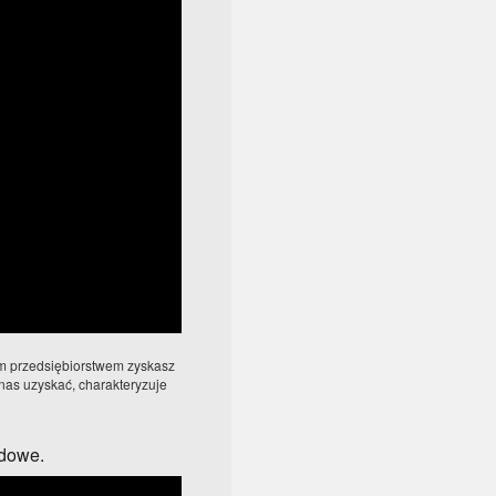
m przedsiębiorstwem zyskasz
nas uzyskać, charakteryzuje
odowe.