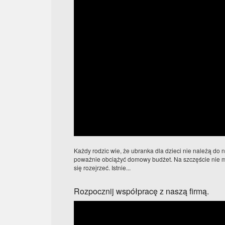
Każdy rodzic wie, że ubranka dla dzieci nie należą do 
poważnie obciążyć domowy budżet. Na szczęście nie mu
się rozejrzeć. Istnie...
Rozpocznij współpracę z naszą firmą.