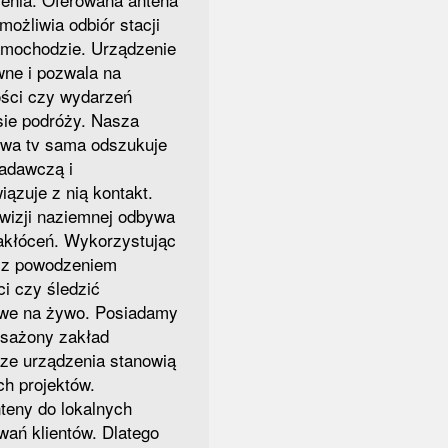
ożliwia odbiór stacji
amochodzie. Urządzenie
wne i pozwala na
ści czy wydarzeń
ie podróży. Nasza
wa tv sama odszukuje
nadawczą i
ązuje z nią kontakt.
ewizji naziemnej odbywa
zakłóceń. Wykorzystując
 z powodzeniem
i czy śledzić
owe na żywo. Posiadamy
sażony zakład
sze urządzenia stanowią
ch projektów.
eny do lokalnych
wań klientów. Dlatego