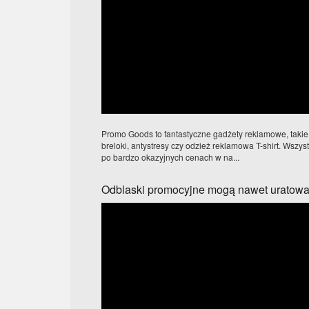
Promo Goods to fantastyczne gadżety reklamowe, takie, 
breloki, antystresy czy odzież reklamowa T-shirt. Wszys
po bardzo okazyjnych cenach w na...
Odblaski promocyjne mogą nawet uratować