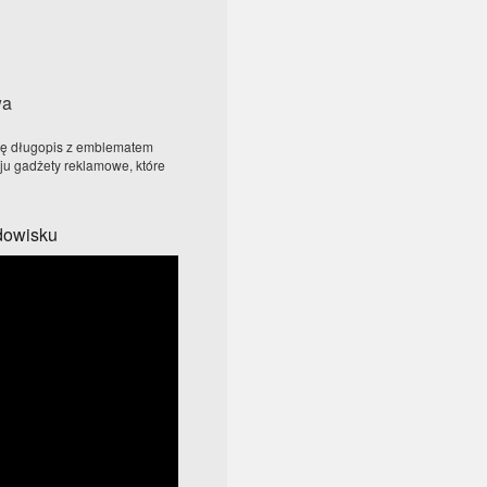
ię długopis z emblematem
zaju gadżety reklamowe, które
odowisku