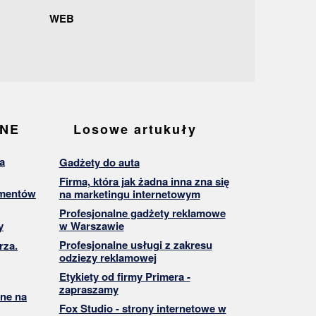
WEB
ANE
Losowe artukuły
a
Gadżety do auta
Firma, która jak żadna inna zna się
umentów
na marketingu internetowym
Profesjonalne gadżety reklamowe
y
w Warszawie
Profesjonalne usługi z zakresu
rza.
odziezy reklamowej
Etykiety od firmy Primera -
zapraszamy
ne na
Fox Studio - strony internetowe w