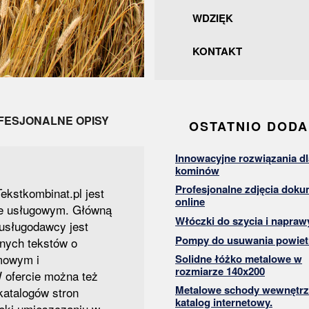
WDZIĘK
KONTAKT
FESJONALNE OPISY
OSTATNIO DOD
Innowacyjne rozwiązania dl
kominów
Profesjonalne zdjęcia dok
ekstkombinat.pl jest
online
ze usługowym. Główną
Włóczki do szycia i napraw
 usługodawcy jest
Pompy do usuwania powiet
lnych tekstów o
mowym i
Solidne łóżko metalowe w
rozmiarze 140x200
 ofercie można też
Metalowe schody wewnętrz
katalogów stron
katalog internetowy.
ięki umieszczaniu w