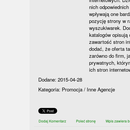
nich odpowiednich
wpływają one bard
pozycję strony w 
wyszukiwarek. Dod
katalogów opisują 
zawartość stron i
dodać, że oferta t
zarówno do firm, ja
prywatnych, który
ich stron internet
Dodane: 2015-04-28
Kategoria: Promocja / Inne Agencje
Dodaj Komentarz
Poleć stronę
Wpis zawiera b