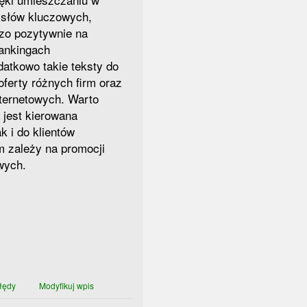
 słów kluczowych,
zo pozytywnie na
rankingach
atkowo takie teksty do
oferty różnych firm oraz
nternetowych. Warto
a jest kierowana
k i do klientów
m zależy na promocji
owych.
łędy
Modyfikuj wpis