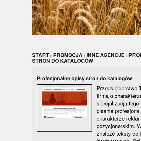
START
PROMOCJA
INNE AGENCJE
PRO
»
»
»
STRON DO KATALOGÓW
Profesjonalne opisy stron do katalogów
Przedsiębiorstwo T
firmą o charakter
specjalizacją tego
pisanie profesjona
charakterze rekla
pozycjonerskim. W
znaleźć teksty do 
internetowych. Dz