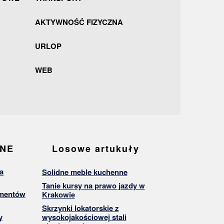
AKTYWNOŚĆ FIZYCZNA
URLOP
WEB
ANE
Losowe artukuły
a
Solidne meble kuchenne
Tanie kursy na prawo jazdy w
umentów
Krakowie
Skrzynki lokatorskie z
y
wysokojakościowej stali