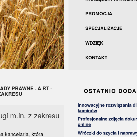
PROMOCJA
SPECJALIZACJE
WDZIĘK
KONTAKT
RADY PRAWNE
A RT -
»
OSTATNIO DOD
 ZAKRESU
Innowacyjne rozwiązania dl
kominów
ugi m.in. z zakresu
Profesjonalne zdjęcia dok
online
Włóczki do szycia i napraw
 kancelaria, która