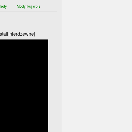
łędy
Modyfikuj wpis
stali nierdzewnej