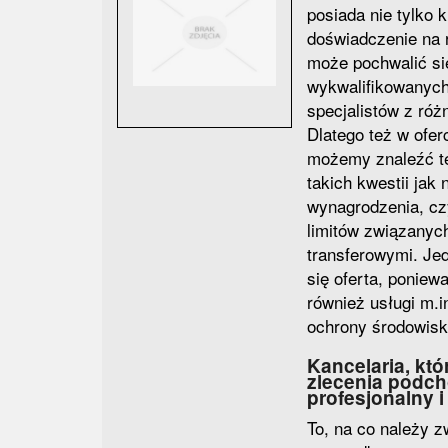
posiada nie tylko ki
doświadczenie na r
może pochwalić si
wykwalifikowanych
specjalistów z róż
Dlatego też w ofe
możemy znaleźć te
takich kwestii jak 
wynagrodzenia, cz
limitów związanyc
transferowymi. Je
się oferta, poniew
również usługi m.i
ochrony środowisk
Kancelaria, kt
zlecenia podc
profesjonalny i
To, na co należy 