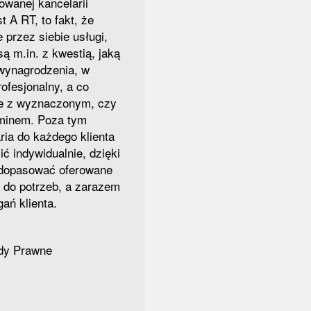
owanej kancelarii
st A RT, to fakt, że
 przez siebie usługi,
są m.in. z kwestią, jaką
 wynagrodzenia, w
rofesjonalny, a co
ie z wyznaczonym, czy
rminem. Poza tym
ria do każdego klienta
ić indywidualnie, dzięki
 dopasować oferowane
i do potrzeb, a zarazem
ań klienta.
ady Prawne