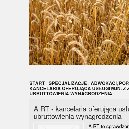
START
SPECJALIZACJE
ADWOKACI, PO
»
»
KANCELARIA OFERUJĄCA USŁUGI M.IN. Z
UBRUTTOWIENIA WYNAGRODZENIA
A RT - kancelaria oferująca usł
ubruttowienia wynagrodzenia
A RT to sprawdzona