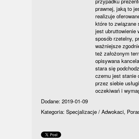
przypadku prezent
prawnej, jaką to je
realizuje oferowane
które to związane 
jest ubruttowienie
sposób rzetelny, p
ważniejsze zgodn
też założonym te
opisywana kancela
stara się podchodz
czemu jest stanie
przez siebie usług
oczekiwań i wymag
Dodane: 2019-01-09
Kategoria: Specjalizacje / Adwokaci, Por