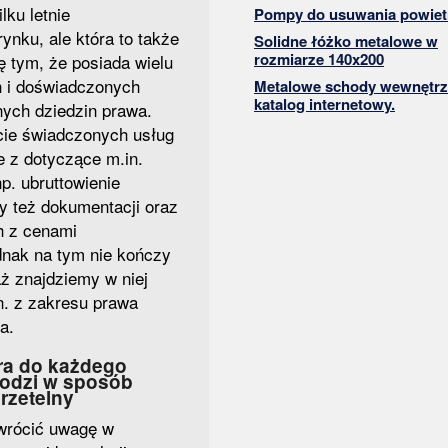
lku letnie
Pompy do usuwania powiet
ynku, ale która to także
Solidne łóżko metalowe w
rozmiarze 140x200
ę tym, że posiada wielu
 i doświadczonych
Metalowe schody wewnętrz
katalog internetowy.
nych dziedzin prawa.
rcie świadczonych usług
 z dotyczące m.in.
np. ubruttowienie
y też dokumentacji oraz
h z cenami
dnak na tym nie kończy
aż znajdziemy w niej
n. z zakresu prawa
a.
óra do każdego
hodzi w sposób
 rzetelny
zwrócić uwagę w