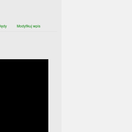
łędy
Modyfikuj wpis