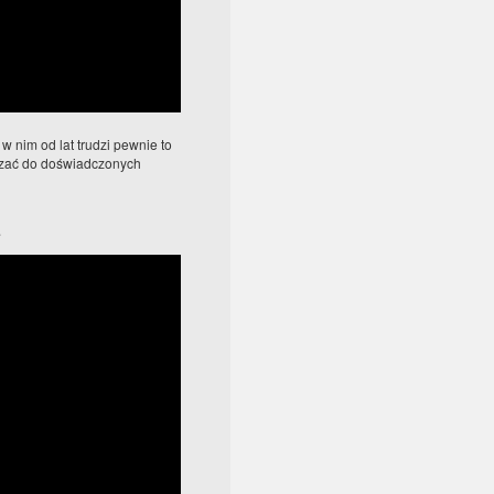
w nim od lat trudzi pewnie to
ączać do doświadczonych
e