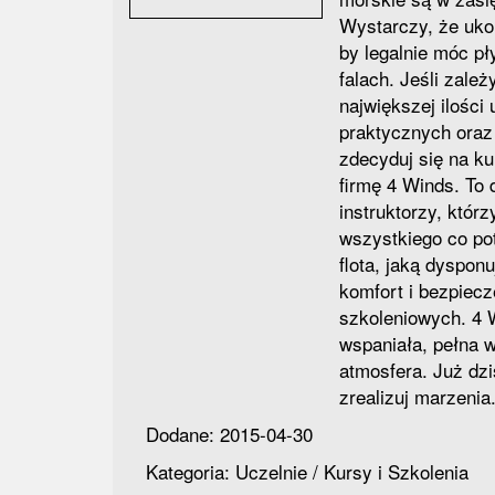
Wystarczy, że uko
by legalnie móc p
falach. Jeśli zależ
największej ilości 
praktycznych oraz
zdecyduj się na k
firmę 4 Winds. To
instruktorzy, któr
wszystkiego co p
flota, jaką dyspon
komfort i bezpiec
szkoleniowych. 4 
wspaniała, pełna w
atmosfera. Już dzi
zrealizuj marzenia
Dodane: 2015-04-30
Kategoria: Uczelnie / Kursy i Szkolenia