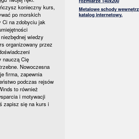
rozmiarze 140x200
ńczysz konieczny kurs,
Metalowe schody wewnętrz
ływać po morskich
katalog internetowy.
y Ci na zdobyciu jak
umiejętności
 niezbędnej wiedzy
urs organizowany przez
 doświadczeni
zy nauczą Cię
otrzebne. Nowoczesna
uje firma, zapewnia
zeństwo podczas rejsów
Winds to również
sparcia i motywacji
ś zapisz się na kurs i
.