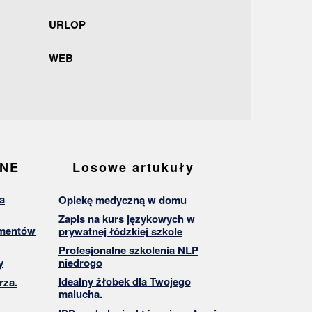
URLOP
WEB
ANE
Losowe artukuły
a
Opiekę medyczną w domu
Zapis na kurs językowych w
umentów
prywatnej łódzkiej szkole
Profesjonalne szkolenia NLP
y
niedrogo
Idealny żłobek dla Twojego
rza.
malucha.