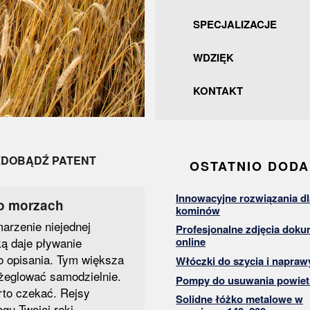
SPECJALIZACJE
WDZIĘK
KONTAKT
ZDOBĄDŹ PATENT
OSTATNIO DOD
Innowacyjne rozwiązania dl
po morzach
kominów
arzenie niejednej
Profesjonalne zdjęcia dok
ką daje pływanie
online
do opisania. Tym większa
Włóczki do szycia i napraw
żeglować samodzielnie.
Pompy do usuwania powiet
rto czekać. Rejsy
Solidne łóżko metalowe w
gu Twojej ręki.