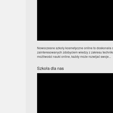
Nowoczesne szkoły kosmetyczne online to doskonała o
zainteresowanych zdobyciem wiedzy z zakresu techni
możliwości nauki online, każdy może rozwijać swoje...
Szkoła dla nas