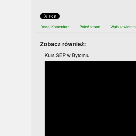
Dodaj Komentarz
Poleć stronę
Wpis zawiera b
Zobacz również:
Kurs SEP w Bytomiu