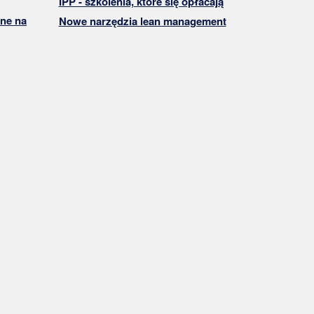
IPP - szkolenia, które się opłacają
ne na
Nowe narzędzia lean management