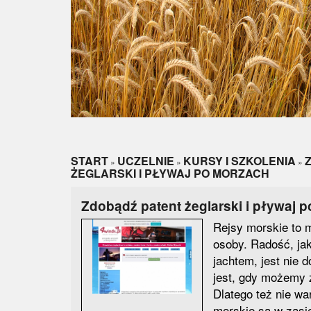
START
UCZELNIE
KURSY I SZKOLENIA
»
»
»
ŻEGLARSKI I PŁYWAJ PO MORZACH
Zdobądź patent żeglarski i pływaj 
Rejsy morskie to m
osoby. Radość, ja
jachtem, jest nie 
jest, gdy możemy 
Dlatego też nie wa
morskie są w zasię