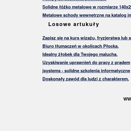
Solidne łóżko metalowe w rozmiarze 140x2
Metalowe schody wewnętrzne na katalog in
Losowe artukuły
Zapisz się na kurs wizażu, fryzjerstwa lub s
Biuro tłumaczeń w okolicach Płocka.
Idealny żłobek dla Twojego malucha.
Uzyskiwanie uprawnień do pracy z prądem
jsystems - solidne szkolenia informatyczne
Doskonały zawód dla ludzi z charakterem.
WW