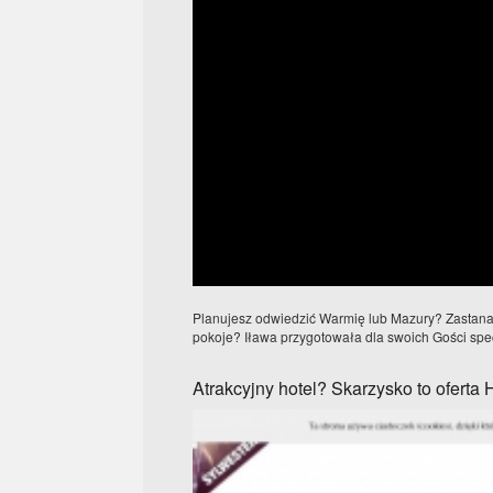
Planujesz odwiedzić Warmię lub Mazury? Zastanaw
pokoje? Iława przygotowała dla swoich Gości specja
Atrakcyjny hotel? Skarzysko to oferta