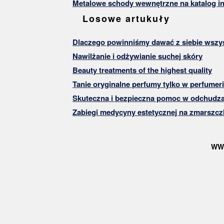
Metalowe schody wewnętrzne na katalog in
Losowe artukuły
Dlaczego powinniśmy dawać z siebie wszyst
Nawilżanie i odżywianie suchej skóry
Beauty treatments of the highest quality
Tanie oryginalne perfumy tylko w perfume
Skuteczna i bezpieczna pomoc w odchudz
Zabiegi medycyny estetycznej na zmarszczk
WW