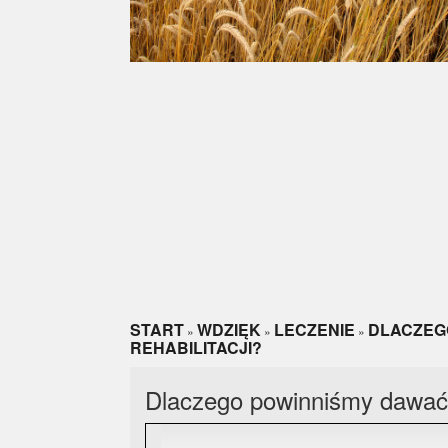
START
WDZIĘK
LECZENIE
DLACZEGO
»
»
»
REHABILITACJI?
Dlaczego powinniśmy dawać z