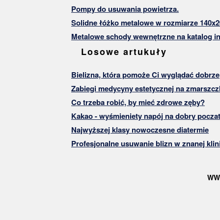
Pompy do usuwania powietrza.
Solidne łóżko metalowe w rozmiarze 140x2
Metalowe schody wewnętrzne na katalog in
Losowe artukuły
Bielizna, która pomoże Ci wyglądać dobrze
Zabiegi medycyny estetycznej na zmarszczk
Co trzeba robić, by mieć zdrowe zęby?
Kakao - wyśmieniety napój na dobry poczat
Najwyższej klasy nowoczesne diatermie
Profesjonalne usuwanie blizn w znanej klin
WW