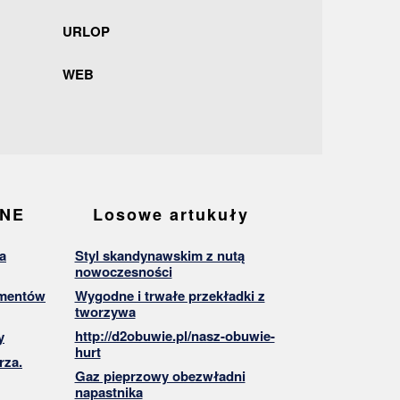
URLOP
WEB
ANE
Losowe artukuły
a
Styl skandynawskim z nutą
nowoczesności
umentów
Wygodne i trwałe przekładki z
tworzywa
http://d2obuwie.pl/nasz-obuwie-
y
hurt
rza.
Gaz pieprzowy obezwładni
napastnika