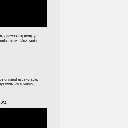
ch, z pewnością będą tym
anie z drzwi. Możliwość
e oryginalną dekorację.
 naprawdę wyszukanym,
kową