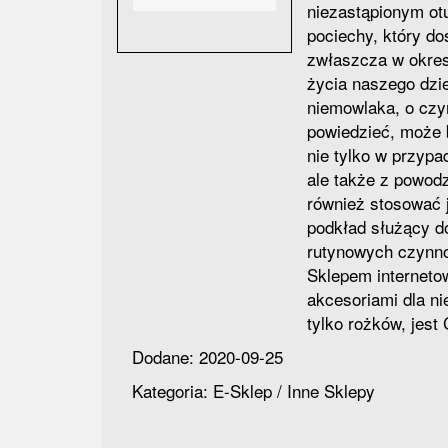
niezastąpionym ot
pociechy, który d
zwłaszcza w okres
życia naszego dzi
niemowlaka, o czy
powiedzieć, może
nie tylko w przypa
ale także z powo
również stosować 
podkład służący d
rutynowych czynno
Sklepem interneto
akcesoriami dla n
tylko rożków, jest
Dodane: 2020-09-25
Kategoria: E-Sklep / Inne Sklepy