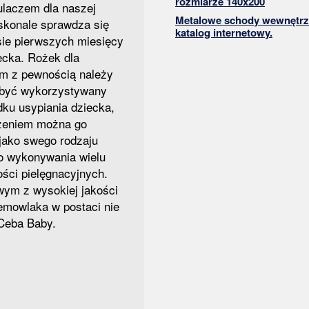
rozmiarze 140x200
ulaczem dla naszej
Metalowe schody wewnętrz
oskonale sprawdza się
katalog internetowy.
ie pierwszych miesięcy
ecka. Rożek dla
m z pewnością należy
 być wykorzystywany
dku usypiania dziecka,
dzeniem można go
jako swego rodzaju
o wykonywania wielu
ści pielęgnacyjnych.
wym z wysokiej jakości
iemowlaka w postaci nie
 Ceba Baby.