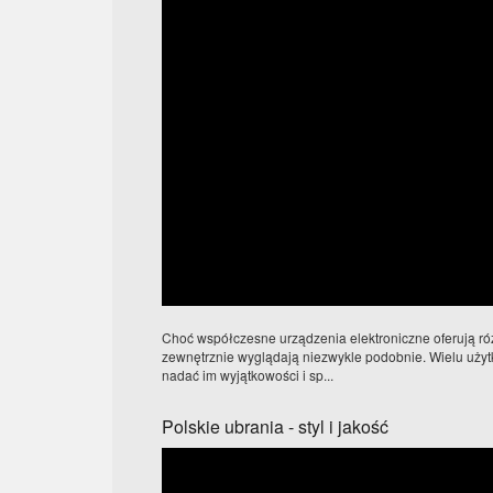
Choć współczesne urządzenia elektroniczne oferują ró
zewnętrznie wyglądają niezwykle podobnie. Wielu uży
nadać im wyjątkowości i sp...
Polskie ubrania - styl i jakość