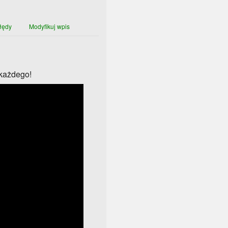
łędy
Modyfikuj wpis
 każdego!