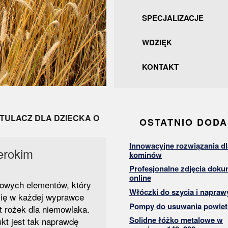
SPECJALIZACJE
WDZIĘK
KONTAKT
OTULACZ DLA DZIECKA O
OSTATNIO DOD
Innowacyjne rozwiązania dl
zerokim
kominów
Profesjonalne zdjęcia dok
online
owych elementów, który
Włóczki do szycia i napraw
się w każdej wyprawce
Pompy do usuwania powiet
t rożek dla niemowlaka.
Solidne łóżko metalowe w
t jest tak naprawdę